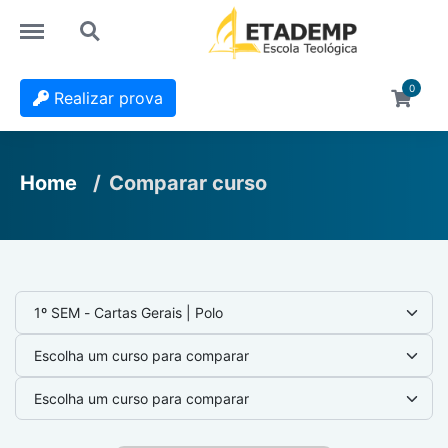
https://ead.etademp.com.br/menu
https://ead.etademp.com.br/search
0
Realizar prova
Home
Comparar curso